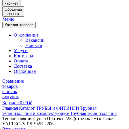
кабинет
Обратный
звонок
Меню
Каталог товаров
О компании
Вакансии
Новости
Услуги
Контакты
Оплата
Доставка
Оптовикам
Сравнение
товаров
Список
покупок
Корзина
0.00
₽
Главная
Каталог
ТРУБЫ и ФИТИНГИ
Трубная
теплоизоляция и комплектующие
Трубная теплоизоляция
Теплоизоляция Супер Протект 22/6 (отрезок 2м) красная
VALTEC /VT.SP.02R.2206
Распечатать