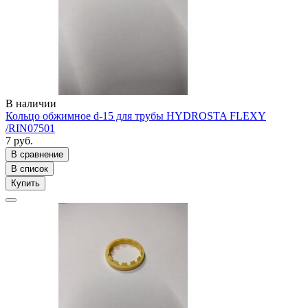
В наличии
Кольцо обжимное d-15 для трубы HYDROSTA FLEXY
/RIN07501
7 руб.
В сравнение
В список
Купить