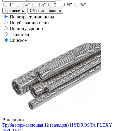
1"
1¼"
1½"
2"
½"
¾"
Применить
Сбросить фильтр
По возрастанию цены
По убыванию цены
По популярности
Таблицей
Списком
В наличии
Труба нержавеющая 12 (вальцев) HYDROSTA FLEXY
/FPL0107