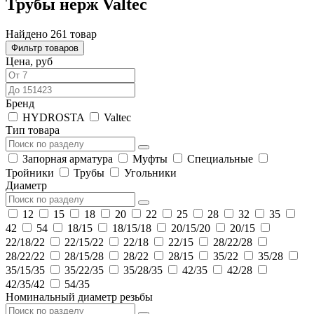
Трубы нерж Valtec
Найдено 261 товар
Фильтр товаров
Цена, руб
Бренд
HYDROSTA
Valtec
Тип товара
Запорная арматура
Муфты
Специальные
Тройники
Трубы
Угольники
Диаметр
12
15
18
20
22
25
28
32
35
42
54
18/15
18/15/18
20/15/20
20/15
22/18/22
22/15/22
22/18
22/15
28/22/28
28/22/22
28/15/28
28/22
28/15
35/22
35/28
35/15/35
35/22/35
35/28/35
42/35
42/28
42/35/42
54/35
Номинальный диаметр резьбы