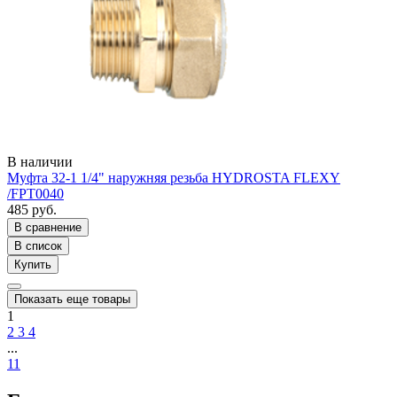
В наличии
Муфта 32-1 1/4" наружняя резьба HYDROSTA FLEXY
/FPT0040
485 руб.
В сравнение
В список
Купить
Показать еще товары
1
2
3
4
...
11