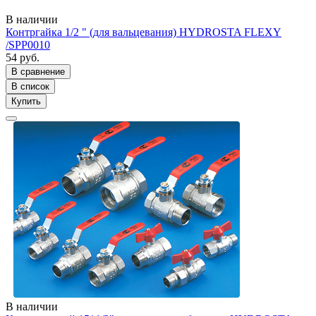
В наличии
Контргайка 1/2 " (для вальцевания) HYDROSTA FLEXY
/SPP0010
54 руб.
В сравнение
В список
Купить
В наличии