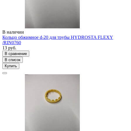
В наличии
Кольцо обжимное d-20 для трубы HYDROSTA FLEXY
/RIN0760
13 руб.
В сравнение
В список
Купить