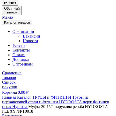
кабинет
Обратный
звонок
Меню
Каталог товаров
О компании
Вакансии
Новости
Услуги
Контакты
Оплата
Доставка
Оптовикам
Сравнение
товаров
Список
покупок
Корзина
0.00
₽
Главная
Каталог
ТРУБЫ и ФИТИНГИ
Трубы из
нержавеющей стали и фитинги
HYDROSTA нерж
Фитинги
нерж Hydrosta
Муфта 20-1/2" наружняя резьба HYDROSTA
FLEXY /FPT0018
Распечатать