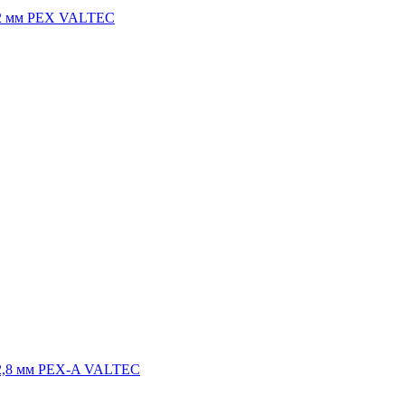
*2 мм PEX VALTEC
*2,8 мм PEX-A VALTEC