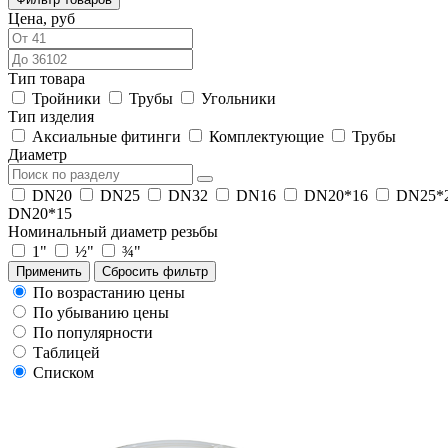
Цена, руб
Тип товара
Тройники
Трубы
Угольники
Тип изделия
Аксиальные фитинги
Комплектующие
Трубы
Диаметр
DN20
DN25
DN32
DN16
DN20*16
DN25*
DN20*15
Номинальный диаметр резьбы
1"
½"
¾"
Применить
Сбросить фильтр
По возрастанию цены
По убыванию цены
По популярности
Таблицей
Списком