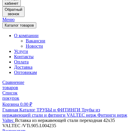
кабинет
Обратный
звонок
Меню
Каталог товаров
О компании
Вакансии
Новости
Услуги
Контакты
Оплата
Доставка
Оптовикам
Сравнение
товаров
Список
покупок
Корзина
0.00
₽
Главная
Каталог
ТРУБЫ и ФИТИНГИ
Трубы из
нержавеющей стали и фитинги
VALTEC нерж
Фитинги нерж
Valtec
Вставка из нержавеющей стали переходная 42х35
VALTEC /VTi.905.I.004235
Распечатать