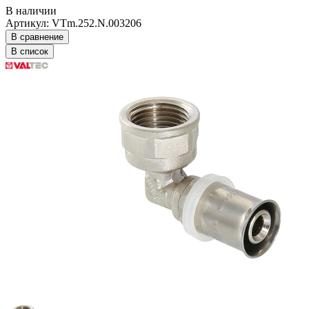
В наличии
Артикул: VTm.252.N.003206
В сравнение
В список