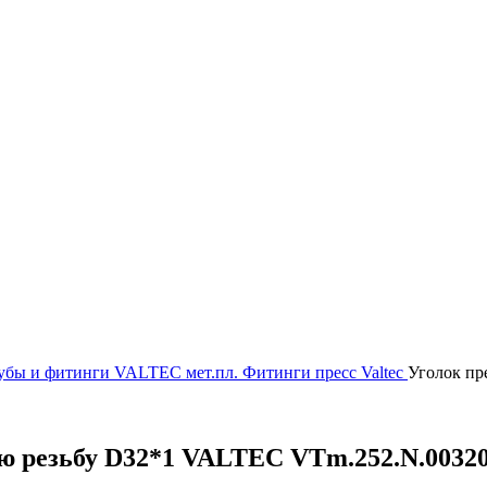
убы и фитинги
VALTEC мет.пл.
Фитинги пресс Valtec
Уголок пр
юю резьбу D32*1 VALTEC VTm.252.N.0032