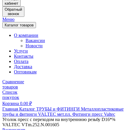
кабинет
Обратный
звонок
Меню
Каталог товаров
О компании
Вакансии
Новости
Услуги
Контакты
Оплата
Доставка
Оптовикам
Сравнение
товаров
Список
покупок
Корзина
0.00
₽
Главная
Каталог
ТРУБЫ и ФИТИНГИ
Металлопластиковые
трубы и фитинги
VALTEC мет.пл.
Фитинги пресс Valtec
Уголок пресс с переходом на внутреннюю резьбу D16*¾
VALTEC VTm.252.N.001605
Распечатать