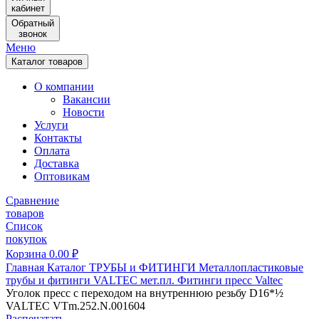
кабинет
Обратный
звонок
Меню
Каталог товаров
О компании
Вакансии
Новости
Услуги
Контакты
Оплата
Доставка
Оптовикам
Сравнение
товаров
Список
покупок
Корзина
0.00
₽
Главная
Каталог
ТРУБЫ и ФИТИНГИ
Металлопластиковые
трубы и фитинги
VALTEC мет.пл.
Фитинги пресс Valtec
Уголок пресс с переходом на внутреннюю резьбу D16*½
VALTEC VTm.252.N.001604
Распечатать