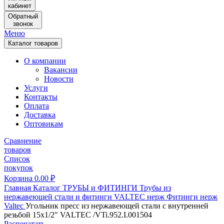
кабинет
Обратный
звонок
Меню
Каталог товаров
О компании
Вакансии
Новости
Услуги
Контакты
Оплата
Доставка
Оптовикам
Сравнение
товаров
Список
покупок
Корзина
0.00
₽
Главная
Каталог
ТРУБЫ и ФИТИНГИ
Трубы из
нержавеющей стали и фитинги
VALTEC нерж
Фитинги нерж
Valtec
Угольник пресс из нержавеющей стали с внутренней
резьбой 15х1/2" VALTEC /VTi.952.I.001504
Распечатать