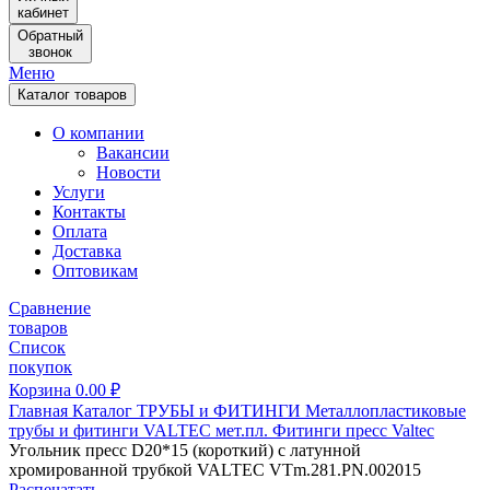
кабинет
Обратный
звонок
Меню
Каталог товаров
О компании
Вакансии
Новости
Услуги
Контакты
Оплата
Доставка
Оптовикам
Сравнение
товаров
Список
покупок
Корзина
0.00
₽
Главная
Каталог
ТРУБЫ и ФИТИНГИ
Металлопластиковые
трубы и фитинги
VALTEC мет.пл.
Фитинги пресс Valtec
Угольник пресс D20*15 (короткий) с латунной
хромированной трубкой VALTEC VTm.281.PN.002015
Распечатать