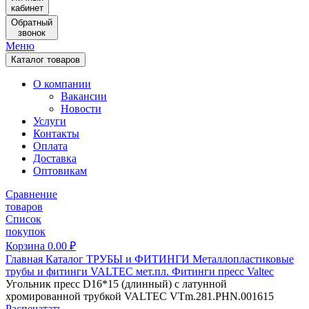
кабинет
Обратный
звонок
Меню
Каталог товаров
О компании
Вакансии
Новости
Услуги
Контакты
Оплата
Доставка
Оптовикам
Сравнение
товаров
Список
покупок
Корзина
0.00
₽
Главная
Каталог
ТРУБЫ и ФИТИНГИ
Металлопластиковые
трубы и фитинги
VALTEC мет.пл.
Фитинги пресс Valtec
Угольник пресс D16*15 (длинный) с латунной
хромированной трубкой VALTEC VTm.281.PHN.001615
Распечатать