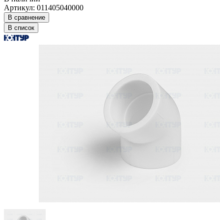
Артикул: 011405040000
В сравнение
В список