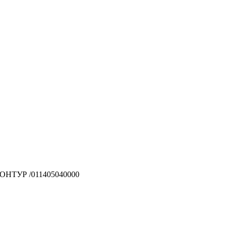
КОНТУР /011405040000