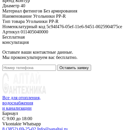
Бренд
Контур
Диаметр
40
Материал фитингов
Без армирования
Наименование
Угольники PP-R
Тип товара
Угольники PP-R
Номенклатурный код
5c94f476-05ef-11e6-9451-0025904f75ce
Артикул
011405040000
Бесплатная
консультация
Оставьте ваши контактные данные.
Мы проконсультируем вас бесплатно.
Оставить заявку
Все для отопления,
водоснабжения
и канализации
Барнаул
С 9:00 до 18:00
Vkontakte
Whatsapp
8 (3852) 69-25-02
Info@sanaltai.ru