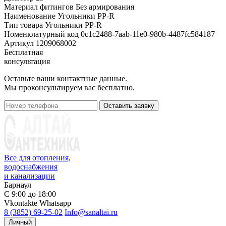
Материал фитингов
Без армирования
Наименование
Угольники PP-R
Тип товара
Угольники PP-R
Номенклатурный код
0c1c2488-7aab-11e0-980b-4487fc584187
Артикул
1209068002
Бесплатная
консультация
Оставьте ваши контактные данные.
Мы проконсультируем вас бесплатно.
Оставить заявку
Все для отопления,
водоснабжения
и канализации
Барнаул
С 9:00 до 18:00
Vkontakte
Whatsapp
8 (3852) 69-25-02
Info@sanaltai.ru
Личный