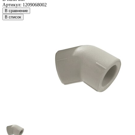
Артикул: 1209068002
В сравнение
В список