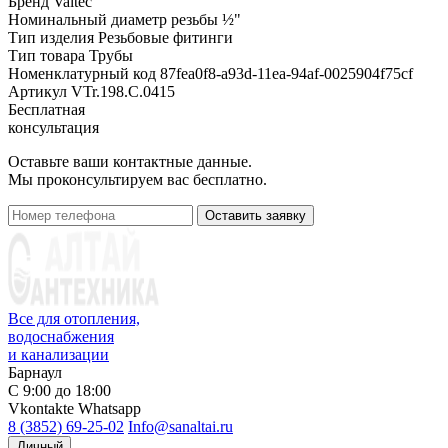
Бренд
Valtec
Номинальный диаметр резьбы
½"
Тип изделия
Резьбовые фитинги
Тип товара
Трубы
Номенклатурный код
87fea0f8-a93d-11ea-94af-0025904f75cf
Артикул
VTr.198.C.0415
Бесплатная
консультация
Оставьте ваши контактные данные.
Мы проконсультируем вас бесплатно.
Оставить заявку
Все для отопления,
водоснабжения
и канализации
Барнаул
С 9:00 до 18:00
Vkontakte
Whatsapp
8 (3852) 69-25-02
Info@sanaltai.ru
Личный