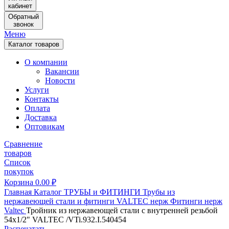
кабинет
Обратный
звонок
Меню
Каталог товаров
О компании
Вакансии
Новости
Услуги
Контакты
Оплата
Доставка
Оптовикам
Сравнение
товаров
Список
покупок
Корзина
0.00
₽
Главная
Каталог
ТРУБЫ и ФИТИНГИ
Трубы из
нержавеющей стали и фитинги
VALTEC нерж
Фитинги нерж
Valtec
Тройник из нержавеющей стали с внутренней резьбой
54х1/2" VALTEC /VTi.932.I.540454
Распечатать