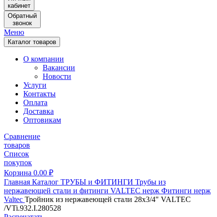
кабинет
Обратный
звонок
Меню
Каталог товаров
О компании
Вакансии
Новости
Услуги
Контакты
Оплата
Доставка
Оптовикам
Сравнение
товаров
Список
покупок
Корзина
0.00
₽
Главная
Каталог
ТРУБЫ и ФИТИНГИ
Трубы из
нержавеющей стали и фитинги
VALTEC нерж
Фитинги нерж
Valtec
Тройник из нержавеющей стали 28х3/4" VALTEC
/VTi.932.I.280528
Распечатать