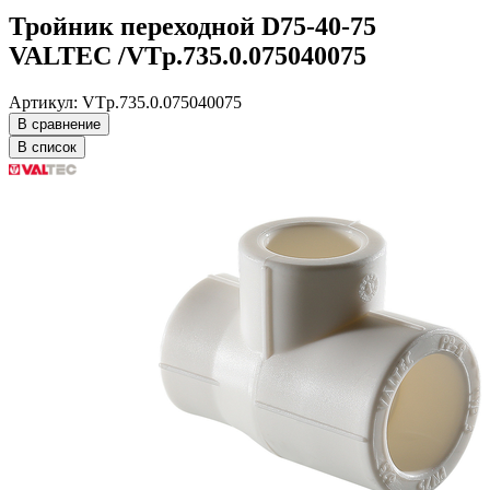
Тройник переходной D75-40-75
VALTEC /VTp.735.0.075040075
Артикул: VTp.735.0.075040075
В сравнение
В список