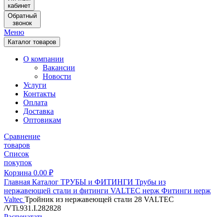
кабинет
Обратный
звонок
Меню
Каталог товаров
О компании
Вакансии
Новости
Услуги
Контакты
Оплата
Доставка
Оптовикам
Сравнение
товаров
Список
покупок
Корзина
0.00
₽
Главная
Каталог
ТРУБЫ и ФИТИНГИ
Трубы из
нержавеющей стали и фитинги
VALTEC нерж
Фитинги нерж
Valtec
Тройник из нержавеющей стали 28 VALTEC
/VTi.931.I.282828
Распечатать