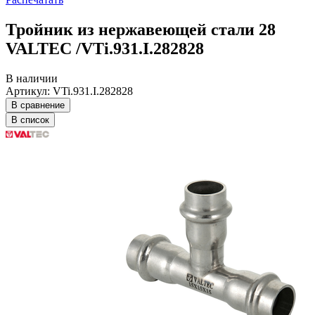
Тройник из нержавеющей стали 28
VALTEC /VTi.931.I.282828
В наличии
Артикул: VTi.931.I.282828
В сравнение
В список