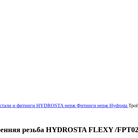
стали и фитинги
HYDROSTA нерж
Фитинги нерж Hydrosta
Тро
ренняя резьба HYDROSTA FLEXY /FPT0