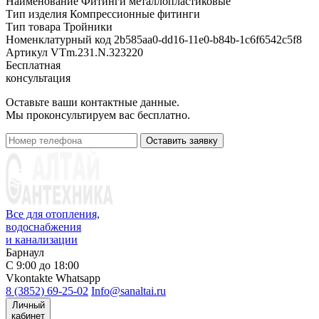
Наименование
Фитинги металлопластиковые
Тип изделия
Компрессионные фитинги
Тип товара
Тройники
Номенклатурный код
2b585aa0-dd16-11e0-b84b-1c6f6542c5f8
Артикул
VTm.231.N.323220
Бесплатная
консультация
Оставьте ваши контактные данные.
Мы проконсультируем вас бесплатно.
Оставить заявку
Все для отопления,
водоснабжения
и канализации
Барнаул
С 9:00 до 18:00
Vkontakte
Whatsapp
8 (3852) 69-25-02
Info@sanaltai.ru
Личный
кабинет