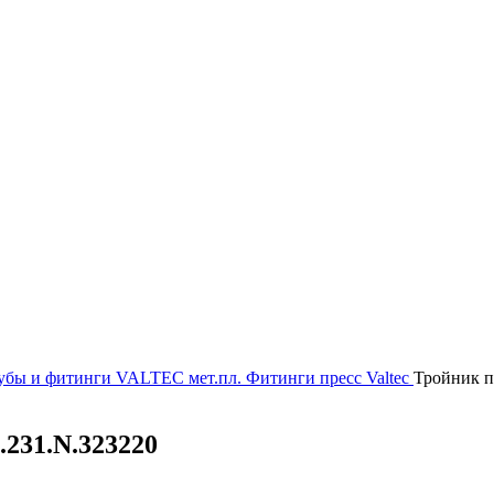
убы и фитинги
VALTEC мет.пл.
Фитинги пресс Valtec
Тройник 
231.N.323220