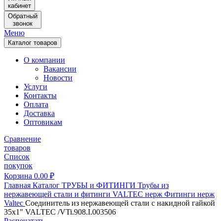
кабинет
Обратный
звонок
Меню
Каталог товаров
О компании
Вакансии
Новости
Услуги
Контакты
Оплата
Доставка
Оптовикам
Сравнение
товаров
Список
покупок
Корзина
0.00
₽
Главная
Каталог
ТРУБЫ и ФИТИНГИ
Трубы из
нержавеющей стали и фитинги
VALTEC нерж
Фитинги нерж
Valtec
Соединитель из нержавеющей стали с накидной гайкой
35х1" VALTEC /VTi.908.I.003506
Распечатать