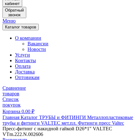
кабинет
Обратный
звонок
Меню
Каталог товаров
О компании
Вакансии
Новости
Услуги
Контакты
Оплата
Доставка
Оптовикам
Сравнение
товаров
Список
покупок
Корзина
0.00
₽
Главная
Каталог
ТРУБЫ и ФИТИНГИ
Металлопластиковые
трубы и фитинги
VALTEC мет.пл.
Фитинги пресс Valtec
Пресс-фитинг с накидной гайкой D26*1" VALTEC
VTm.222.N.002606
Распечатать