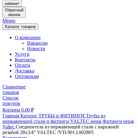
кабинет
Обратный
звонок
Меню
Каталог товаров
О компании
Вакансии
Новости
Услуги
Контакты
Оплата
Доставка
Оптовикам
Сравнение
товаров
Список
покупок
Корзина
0.00
₽
Главная
Каталог
ТРУБЫ и ФИТИНГИ
Трубы из
нержавеющей стали и фитинги
VALTEC нерж
Фитинги нерж
Valtec
Соединитель из нержавеющей стали с наружней
резьбой 28х3/4" VALTEC /VTi.901.I.002805
Распечатать