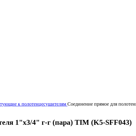
тующие к полотенцесушителям
Соединение прямое для полотенц
ля 1"х3/4" г-г (пара) TIM (K5-SFF043)