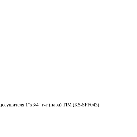
есушителя 1"х3/4" г-г (пара) TIM (K5-SFF043)