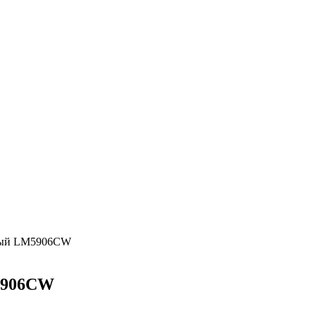
вый LM5906CW
5906CW