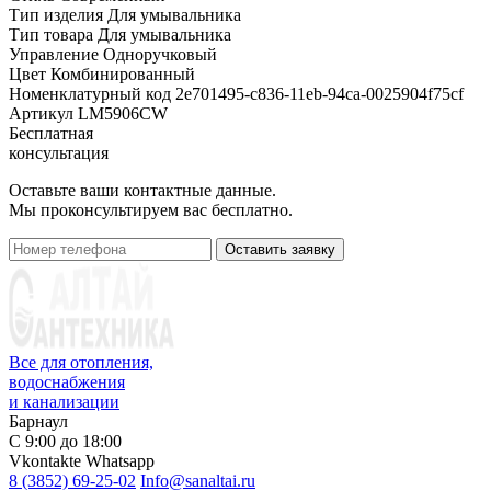
Тип изделия
Для умывальника
Тип товара
Для умывальника
Управление
Одноручковый
Цвет
Комбинированный
Номенклатурный код
2e701495-c836-11eb-94ca-0025904f75cf
Артикул
LM5906CW
Бесплатная
консультация
Оставьте ваши контактные данные.
Мы проконсультируем вас бесплатно.
Оставить заявку
Все для отопления,
водоснабжения
и канализации
Барнаул
С 9:00 до 18:00
Vkontakte
Whatsapp
8 (3852) 69-25-02
Info@sanaltai.ru