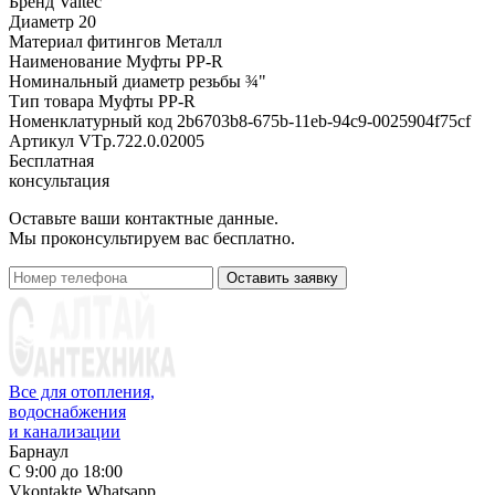
Бренд
Valtec
Диаметр
20
Материал фитингов
Металл
Наименование
Муфты PP-R
Номинальный диаметр резьбы
¾"
Тип товара
Муфты PP-R
Номенклатурный код
2b6703b8-675b-11eb-94c9-0025904f75cf
Артикул
VTp.722.0.02005
Бесплатная
консультация
Оставьте ваши контактные данные.
Мы проконсультируем вас бесплатно.
Оставить заявку
Все для отопления,
водоснабжения
и канализации
Барнаул
С 9:00 до 18:00
Vkontakte
Whatsapp