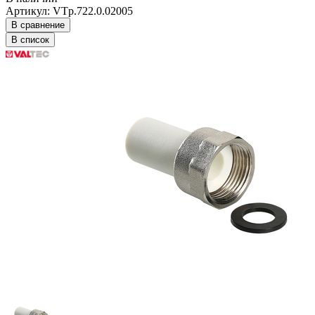
Артикул: VTp.722.0.02005
В сравнение
В список