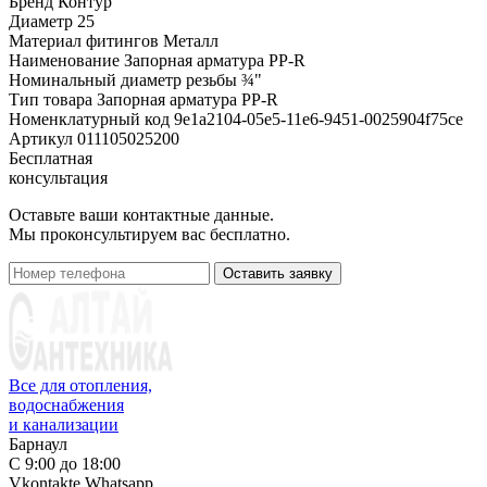
Бренд
Контур
Диаметр
25
Материал фитингов
Металл
Наименование
Запорная арматура PP-R
Номинальный диаметр резьбы
¾"
Тип товара
Запорная арматура PP-R
Номенклатурный код
9e1a2104-05e5-11e6-9451-0025904f75ce
Артикул
011105025200
Бесплатная
консультация
Оставьте ваши контактные данные.
Мы проконсультируем вас бесплатно.
Оставить заявку
Все для отопления,
водоснабжения
и канализации
Барнаул
С 9:00 до 18:00
Vkontakte
Whatsapp