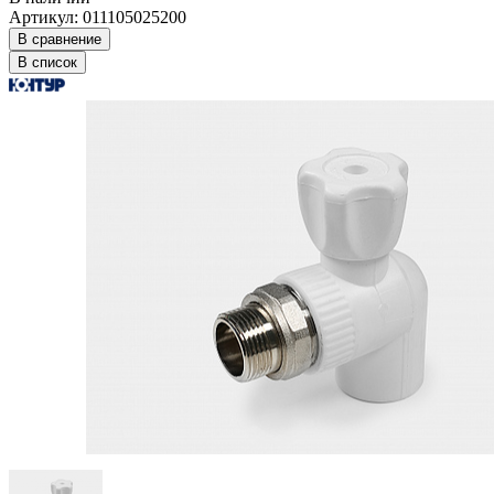
Артикул: 011105025200
В сравнение
В список