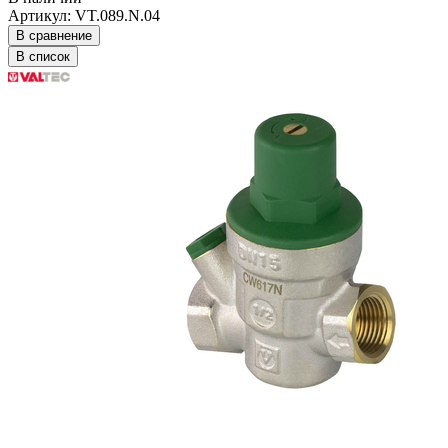
Артикул: VT.089.N.04
В сравнение
В список