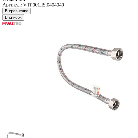
Артикул: VTf.001.IS.0404040
В сравнение
В список