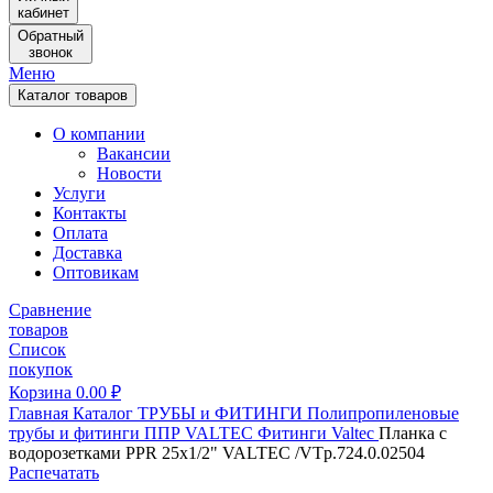
кабинет
Обратный
звонок
Меню
Каталог товаров
О компании
Вакансии
Новости
Услуги
Контакты
Оплата
Доставка
Оптовикам
Сравнение
товаров
Список
покупок
Корзина
0.00
₽
Главная
Каталог
ТРУБЫ и ФИТИНГИ
Полипропиленовые
трубы и фитинги
ППР VALTEC
Фитинги Valtec
Планка с
водорозетками PPR 25х1/2" VALTEC /VTp.724.0.02504
Распечатать