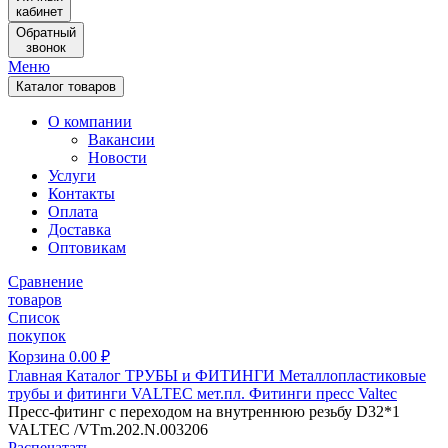
кабинет
Обратный
звонок
Меню
Каталог товаров
О компании
Вакансии
Новости
Услуги
Контакты
Оплата
Доставка
Оптовикам
Сравнение
товаров
Список
покупок
Корзина
0.00
₽
Главная
Каталог
ТРУБЫ и ФИТИНГИ
Металлопластиковые
трубы и фитинги
VALTEC мет.пл.
Фитинги пресс Valtec
Пресс-фитинг с переходом на внутреннюю резьбу D32*1
VALTEC /VTm.202.N.003206
Распечатать