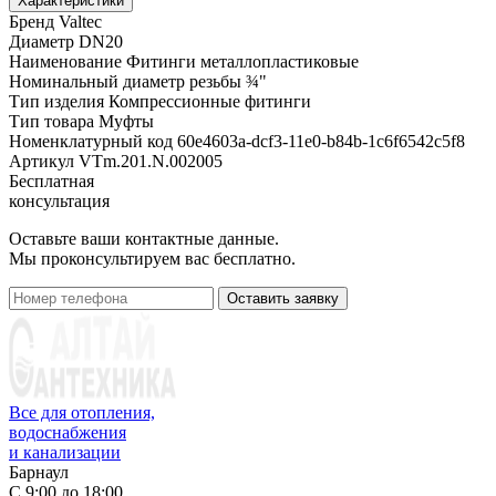
Характеристики
Бренд
Valtec
Диаметр
DN20
Наименование
Фитинги металлопластиковые
Номинальный диаметр резьбы
¾"
Тип изделия
Компрессионные фитинги
Тип товара
Муфты
Номенклатурный код
60e4603a-dcf3-11e0-b84b-1c6f6542c5f8
Артикул
VTm.201.N.002005
Бесплатная
консультация
Оставьте ваши контактные данные.
Мы проконсультируем вас бесплатно.
Оставить заявку
Все для отопления,
водоснабжения
и канализации
Барнаул
С 9:00 до 18:00