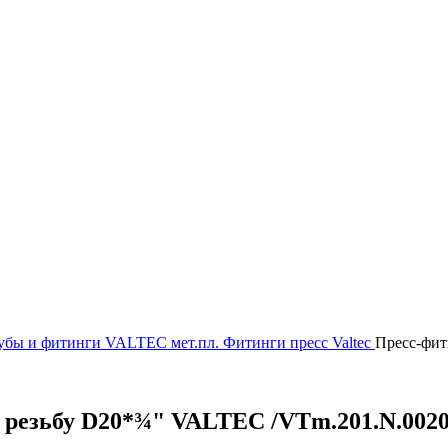
убы и фитинги
VALTEC мет.пл.
Фитинги пресс Valtec
Пресс-фит
 резьбу D20*¾" VALTEC /VTm.201.N.002