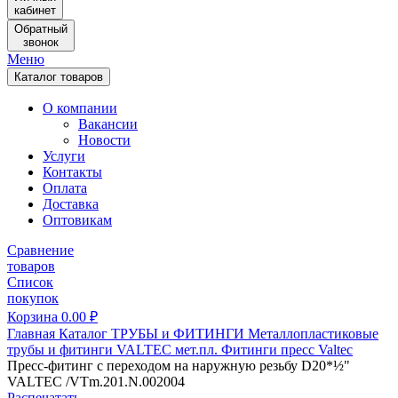
кабинет
Обратный
звонок
Меню
Каталог товаров
О компании
Вакансии
Новости
Услуги
Контакты
Оплата
Доставка
Оптовикам
Сравнение
товаров
Список
покупок
Корзина
0.00
₽
Главная
Каталог
ТРУБЫ и ФИТИНГИ
Металлопластиковые
трубы и фитинги
VALTEC мет.пл.
Фитинги пресс Valtec
Пресс-фитинг с переходом на наружную резьбу D20*½"
VALTEC /VTm.201.N.002004
Распечатать