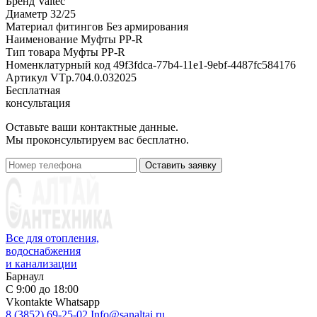
Бренд
Valtec
Диаметр
32/25
Материал фитингов
Без армирования
Наименование
Муфты PP-R
Тип товара
Муфты PP-R
Номенклатурный код
49f3fdca-77b4-11e1-9ebf-4487fc584176
Артикул
VTp.704.0.032025
Бесплатная
консультация
Оставьте ваши контактные данные.
Мы проконсультируем вас бесплатно.
Оставить заявку
Все для отопления,
водоснабжения
и канализации
Барнаул
С 9:00 до 18:00
Vkontakte
Whatsapp
8 (3852) 69-25-02
Info@sanaltai.ru