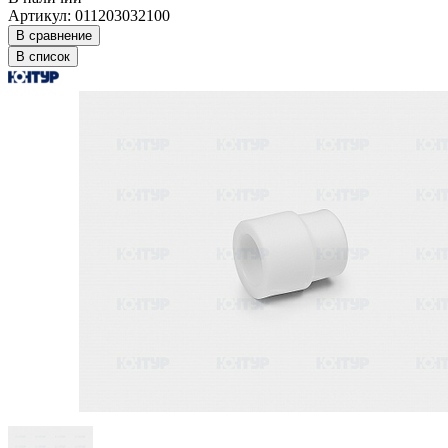
Артикул: 011203032100
В сравнение
В список