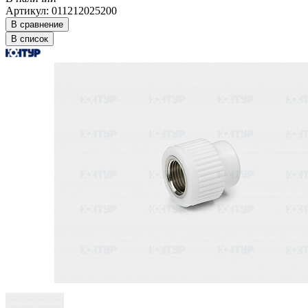
Артикул: 011212025200
В сравнение
В список