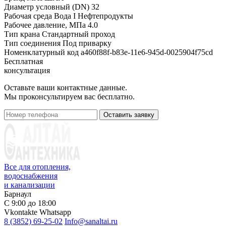
Диаметр условный (DN)
32
Рабочая среда
Вода I Нефтепродукты
Рабочее давление, МПа
4.0
Тип крана
Стандартный проход
Тип соединения
Под приварку
Номенклатурный код
a460f88f-b83e-11e6-945d-0025904f75cd
Бесплатная
консультация
Оставьте ваши контактные данные.
Мы проконсультируем вас бесплатно.
Оставить заявку
Все для отопления,
водоснабжения
и канализации
Барнаул
С 9:00 до 18:00
Vkontakte
Whatsapp
8 (3852) 69-25-02
Info@sanaltai.ru