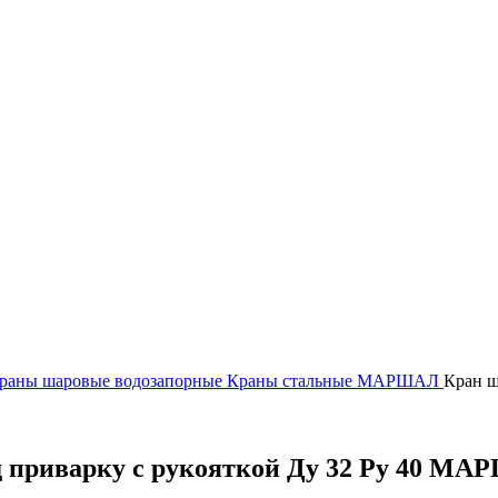
раны шаровые водозапорные
Краны стальные
МАРШАЛ
Кран ш
д приварку с рукояткой Ду 32 Ру 40 М