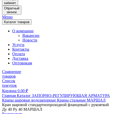
кабинет
Обратный
звонок
Меню
Каталог товаров
О компании
Вакансии
Новости
Услуги
Контакты
Оплата
Доставка
Оптовикам
Сравнение
товаров
Список
покупок
Корзина
0.00
₽
Главная
Каталог
ЗАПОРНО-РЕГУЛИРУЮЩАЯ АРМАТУРА
Краны шаровые водозапорные
Краны стальные
МАРШАЛ
Кран шаровой стандартнопроходной фланцевый с рукояткой
Ду 40 Ру 40 МАРШАЛ
Распечатать