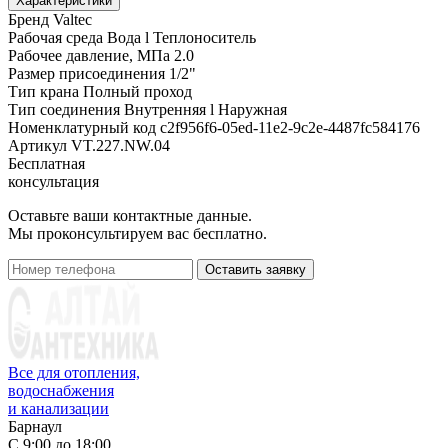
Характеристики
Бренд
Valtec
Рабочая среда
Вода l Теплоноситель
Рабочее давление, МПа
2.0
Размер присоединения
1/2"
Тип крана
Полный проход
Тип соединения
Внутренняя l Наружная
Номенклатурный код
c2f956f6-05ed-11e2-9c2e-4487fc584176
Артикул
VT.227.NW.04
Бесплатная
консультация
Оставьте ваши контактные данные.
Мы проконсультируем вас бесплатно.
Оставить заявку
Все для отопления,
водоснабжения
и канализации
Барнаул
С 9:00 до 18:00