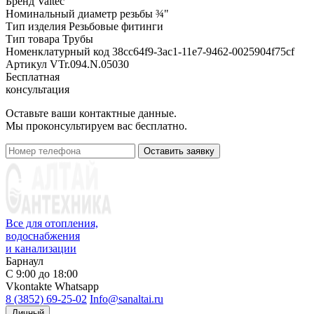
Бренд
Valtec
Номинальный диаметр резьбы
¾"
Тип изделия
Резьбовые фитинги
Тип товара
Трубы
Номенклатурный код
38cc64f9-3ac1-11e7-9462-0025904f75cf
Артикул
VTr.094.N.05030
Бесплатная
консультация
Оставьте ваши контактные данные.
Мы проконсультируем вас бесплатно.
Оставить заявку
Все для отопления,
водоснабжения
и канализации
Барнаул
С 9:00 до 18:00
Vkontakte
Whatsapp
8 (3852) 69-25-02
Info@sanaltai.ru
Личный