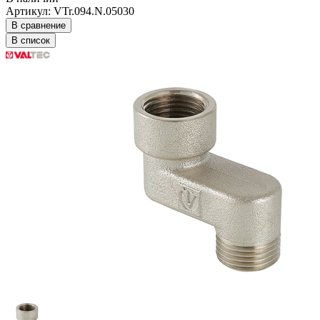
Артикул: VTr.094.N.05030
В сравнение
В список