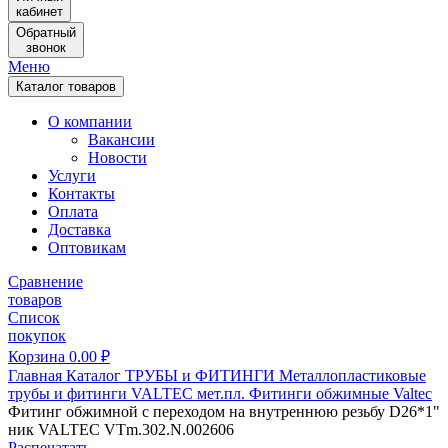
кабинет
Обратный
звонок
Меню
Каталог товаров
О компании
Вакансии
Новости
Услуги
Контакты
Оплата
Доставка
Оптовикам
Сравнение
товаров
Список
покупок
Корзина
0.00
₽
Главная
Каталог
ТРУБЫ и ФИТИНГИ
Металлопластиковые
трубы и фитинги
VALTEC мет.пл.
Фитинги обжимные Valtec
Фитинг обжимной с переходом на внутреннюю резьбу D26*1"
ник VALTEC VTm.302.N.002606
Распечатать