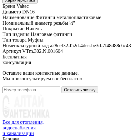
Характеристики
Бренд
Valtec
Диаметр
DN16
Наименование
Фитинги металлопластиковые
Номинальный диаметр резьбы
½"
Покрытие
Никель
Тип изделия
Цанговые фитинги
Тип товара
Муфты
Номенклатурный код
a28cef32-f52d-4dea-be3d-7f48d88c6c43
Артикул
VTm.302.N.001604
Бесплатная
консультация
Оставьте ваши контактные данные.
Мы проконсультируем вас бесплатно.
Оставить заявку
Все для отопления,
водоснабжения
и канализации
Барнаул