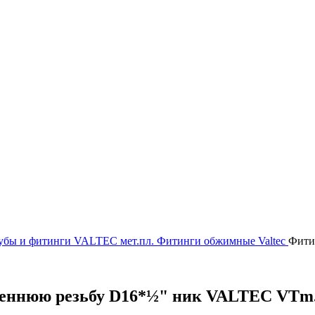
убы и фитинги
VALTEC мет.пл.
Фитинги обжимные Valtec
Фити
реннюю резьбу D16*½" ник VALTEC VTm.