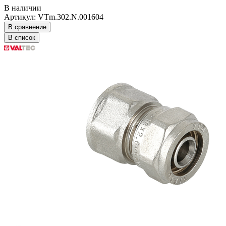
В наличии
Артикул: VTm.302.N.001604
В сравнение
В список