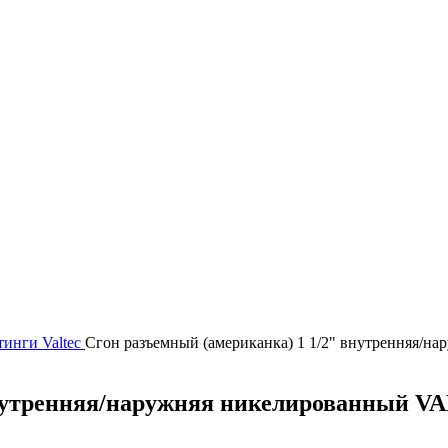
тинги
Valtec
Сгон разъемный (американка) 1 1/2" внутренняя/н
нутренняя/наружняя никелированный VA