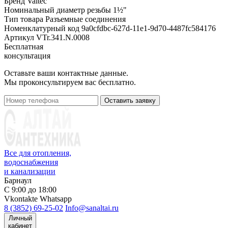
Бренд
Valtec
Номинальный диаметр резьбы
1½"
Тип товара
Разъемные соединения
Номенклатурный код
9a0cfdbc-627d-11e1-9d70-4487fc584176
Артикул
VTr.341.N.0008
Бесплатная
консультация
Оставьте ваши контактные данные.
Мы проконсультируем вас бесплатно.
Оставить заявку
Все для отопления,
водоснабжения
и канализации
Барнаул
С 9:00 до 18:00
Vkontakte
Whatsapp
8 (3852) 69-25-02
Info@sanaltai.ru
Личный
кабинет